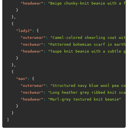
"headwear"
:
"Beige chunky-knit beanie with a fo
}
}
,
{
"lady2"
:
{
"outerwear"
:
"Camel-colored shearling coat with
"neckwear"
:
"Patterned bohemian scarf in earthy
"headwear"
:
"Taupe knit beanie with a subtle ge
}
}
,
{
"man"
:
{
"outerwear"
:
"Structured navy blue wool pea coa
"neckwear"
:
"Long heather grey ribbed knit scar
"headwear"
:
"Marl-grey textured knit beanie"
}
}
]