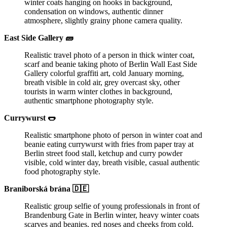
winter coats hanging on hooks in background,
condensation on windows, authentic dinner
atmosphere, slightly grainy phone camera quality.
East Side Gallery 🧱
Realistic travel photo of a person in thick winter coat,
scarf and beanie taking photo of Berlin Wall East Side
Gallery colorful graffiti art, cold January morning,
breath visible in cold air, grey overcast sky, other
tourists in warm winter clothes in background,
authentic smartphone photography style.
Currywurst 🌭
Realistic smartphone photo of person in winter coat and
beanie eating currywurst with fries from paper tray at
Berlin street food stall, ketchup and curry powder
visible, cold winter day, breath visible, casual authentic
food photography style.
Braniborská brána 🇩🇪
Realistic group selfie of young professionals in front of
Brandenburg Gate in Berlin winter, heavy winter coats
scarves and beanies, red noses and cheeks from cold,