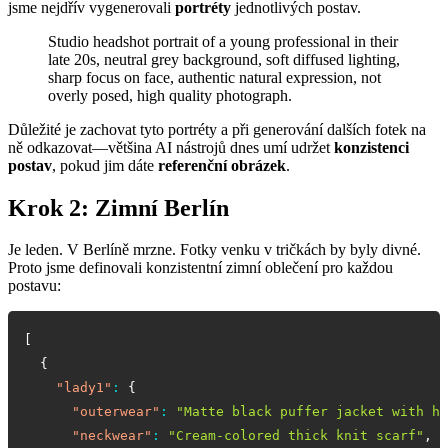
jsme nejdřív vygenerovali
portréty
jednotlivých postav.
Studio headshot portrait of a young professional in their
late 20s, neutral grey background, soft diffused lighting,
sharp focus on face, authentic natural expression, not
overly posed, high quality photograph.
Důležité je zachovat tyto portréty a při generování dalších fotek na
ně odkazovat—většina AI nástrojů dnes umí udržet
konzistenci
postav
, pokud jim dáte
referenční obrázek
.
Krok 2: Zimní Berlín
Je leden. V Berlíně mrzne. Fotky venku v tričkách by byly divné.
Proto jsme definovali konzistentní zimní oblečení pro každou
postavu:
[
{
"lady1"
:
{
"outerwear"
:
"Matte black puffer jacket with ho
"neckwear"
:
"Cream-colored thick knit scarf"
,