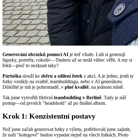
Generování obrázků pomocí AI
je teď všude. Lidi si generují
figurky, portréty, cokoliv—Tinderu už se nedá vůbec věřit. A my si
řekli—proč to nezkusit taky?
Pártoška
slouží ke
sběru a sdílení fotek
z akcí. A je jedno, jestli ty
fotky vznikly na svatbě, teambuildingu, nebo v AI generátoru.
Důležité je mít je pohromadě, v
plné kvalitě
, na jednom místě.
Tak jsme vytvořili fiktivní
teambuilding v Berlíně
. Tady je náš
postup—od prvních "headshotů" až po finální album.
Krok 1: Konzistentní postavy
Než jsme začali generovat fotky z výletu, potřebovali jsme zajistit,
že naši "kolegové" budou vypadat stejně na všech fotkách. Proto