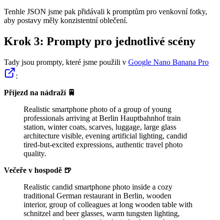
Tenhle JSON jsme pak přidávali k promptům pro venkovní fotky,
aby postavy měly konzistentní oblečení.
Krok 3: Prompty pro jednotlivé scény
Tady jsou prompty, které jsme použili v
Google Nano Banana Pro
:
Příjezd na nádraží 🚆
Realistic smartphone photo of a group of young
professionals arriving at Berlin Hauptbahnhof train
station, winter coats, scarves, luggage, large glass
architecture visible, evening artificial lighting, candid
tired-but-excited expressions, authentic travel photo
quality.
Večeře v hospodě 🍺
Realistic candid smartphone photo inside a cozy
traditional German restaurant in Berlin, wooden
interior, group of colleagues at long wooden table with
schnitzel and beer glasses, warm tungsten lighting,