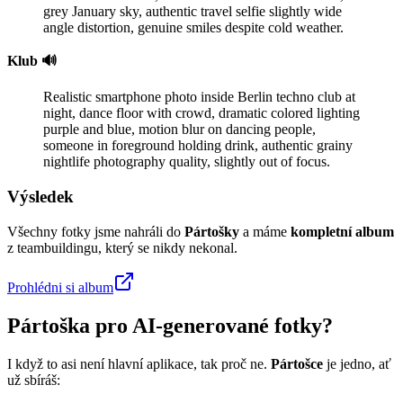
grey January sky, authentic travel selfie slightly wide
angle distortion, genuine smiles despite cold weather.
Klub 🔊
Realistic smartphone photo inside Berlin techno club at
night, dance floor with crowd, dramatic colored lighting
purple and blue, motion blur on dancing people,
someone in foreground holding drink, authentic grainy
nightlife photography quality, slightly out of focus.
Výsledek
Všechny fotky jsme nahráli do
Pártošky
a máme
kompletní album
z teambuildingu, který se nikdy nekonal.
Prohlédni si album
Pártoška pro AI-generované fotky?
I když to asi není hlavní aplikace, tak proč ne.
Pártošce
je jedno, ať
už sbíráš: