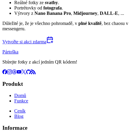
Reálné fotky ze
svatby
.
Portrétovky od
fotografa
.
Výtvory z
Nano Banana Pro
,
Midjourney
,
DALL-E
, ...
Důležité je, že je všechno pohromadě, v
plné kvalitě
, bez chaosu v
messengeru.
Vytvořte si akci zdarma
Pártoška
Sbírejte fotky z akcí jedním QR kódem!
Produkt
Domů
Funkce
Ceník
Blog
Informace