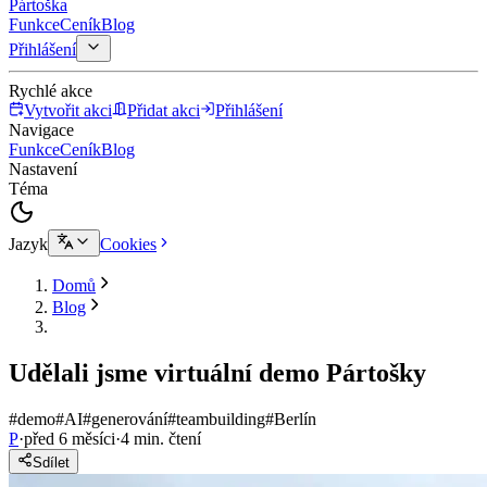
Pártoška
Funkce
Ceník
Blog
Přihlášení
Rychlé akce
Vytvořit akci
Přidat akci
Přihlášení
Navigace
Funkce
Ceník
Blog
Nastavení
Téma
Jazyk
Cookies
Domů
Blog
Udělali jsme virtuální demo Pártošky
#demo
#AI
#generování
#teambuilding
#Berlín
P
·
před 6 měsíci
·
4 min. čtení
Sdílet