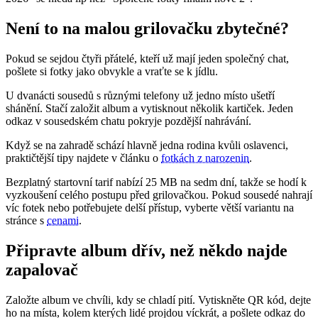
Není to na malou grilovačku zbytečné?
Pokud se sejdou čtyři přátelé, kteří už mají jeden společný chat,
pošlete si fotky jako obvykle a vraťte se k jídlu.
U dvanácti sousedů s různými telefony už jedno místo ušetří
shánění. Stačí založit album a vytisknout několik kartiček. Jeden
odkaz v sousedském chatu pokryje pozdější nahrávání.
Když se na zahradě schází hlavně jedna rodina kvůli oslavenci,
praktičtější tipy najdete v článku o
fotkách z narozenin
.
Bezplatný startovní tarif nabízí 25 MB na sedm dní, takže se hodí k
vyzkoušení celého postupu před grilovačkou. Pokud sousedé nahrají
víc fotek nebo potřebujete delší přístup, vyberte větší variantu na
stránce s
cenami
.
Připravte album dřív, než někdo najde
zapalovač
Založte album ve chvíli, kdy se chladí pití. Vytiskněte QR kód, dejte
ho na místa, kolem kterých lidé projdou víckrát, a pošlete odkaz do