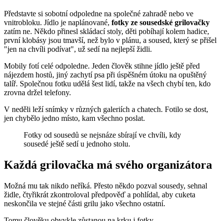
Představte si sobotní odpoledne na společné zahradě nebo ve
vnitrobloku. Jídlo je naplánované,
fotky ze sousedské grilovačky
zatím ne. Někdo přinesl skládací stoly, děti pobíhají kolem hadice,
první klobásy jsou tmavší, než bylo v plánu, a soused, který se přišel
"jen na chvíli podívat", už sedí na nejlepší židli.
Mobily fotí celé odpoledne. Jeden člověk stihne jídlo ještě před
nájezdem hostů, jiný zachytí psa při úspěšném útoku na opuštěný
talíř. Společnou fotku udělá šest lidí, takže na všech chybí ten, kdo
zrovna držel telefony.
V neděli leží snímky v různých galeriích a chatech. Fotilo se dost,
jen chybělo jedno místo, kam všechno poslat.
Fotky od sousedů se nejsnáze sbírají ve chvíli, kdy
sousedé ještě sedí u jednoho stolu.
Každá grilovačka má svého organizátora
Možná mu tak nikdo neříká. Přesto někdo pozval sousedy, sehnal
židle, čtyřikrát zkontroloval předpověď a pohlídal, aby cuketa
neskončila ve stejné části grilu jako všechno ostatní.
Tomu člověku obvykle zůstanou na krku i fotky.