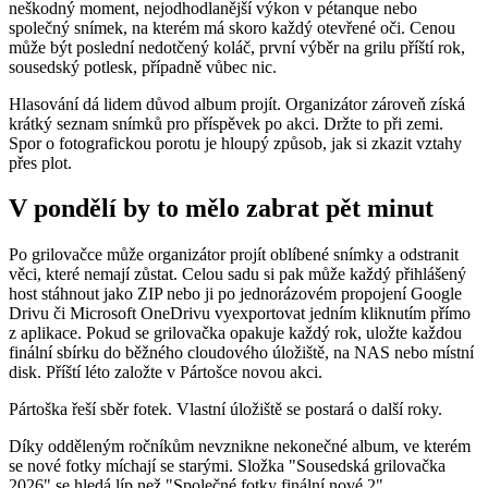
neškodný moment, nejodhodlanější výkon v pétanque nebo
společný snímek, na kterém má skoro každý otevřené oči. Cenou
může být poslední nedotčený koláč, první výběr na grilu příští rok,
sousedský potlesk, případně vůbec nic.
Hlasování dá lidem důvod album projít. Organizátor zároveň získá
krátký seznam snímků pro příspěvek po akci. Držte to při zemi.
Spor o fotografickou porotu je hloupý způsob, jak si zkazit vztahy
přes plot.
V pondělí by to mělo zabrat pět minut
Po grilovačce může organizátor projít oblíbené snímky a odstranit
věci, které nemají zůstat. Celou sadu si pak může každý přihlášený
host stáhnout jako ZIP nebo ji po jednorázovém propojení Google
Drivu či Microsoft OneDrivu vyexportovat jedním kliknutím přímo
z aplikace. Pokud se grilovačka opakuje každý rok, uložte každou
finální sbírku do běžného cloudového úložiště, na NAS nebo místní
disk. Příští léto založte v Pártošce novou akci.
Pártoška řeší sběr fotek. Vlastní úložiště se postará o další roky.
Díky odděleným ročníkům nevznikne nekonečné album, ve kterém
se nové fotky míchají se starými. Složka "Sousedská grilovačka
2026" se hledá líp než "Společné fotky finální nové 2".