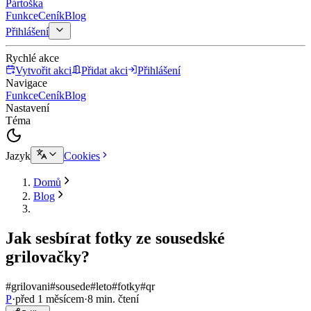
Pártoška
Funkce
Ceník
Blog
Přihlášení
Rychlé akce
Vytvořit akci
Přidat akci
Přihlášení
Navigace
Funkce
Ceník
Blog
Nastavení
Téma
Jazyk
Cookies
Domů
Blog
Jak sesbírat fotky ze sousedské
grilovačky?
#grilovani
#sousede
#leto
#fotky
#qr
P
·
před 1 měsícem
·
8 min. čtení