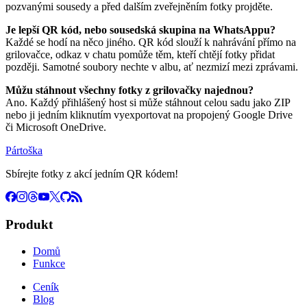
pozvanými sousedy a před dalším zveřejněním fotky projděte.
Je lepší QR kód, nebo sousedská skupina na WhatsAppu?
Každé se hodí na něco jiného. QR kód slouží k nahrávání přímo na
grilovačce, odkaz v chatu pomůže těm, kteří chtějí fotky přidat
později. Samotné soubory nechte v albu, ať nezmizí mezi zprávami.
Můžu stáhnout všechny fotky z grilovačky najednou?
Ano. Každý přihlášený host si může stáhnout celou sadu jako ZIP
nebo ji jedním kliknutím vyexportovat na propojený Google Drive
či Microsoft OneDrive.
Pártoška
Sbírejte fotky z akcí jedním QR kódem!
Produkt
Domů
Funkce
Ceník
Blog