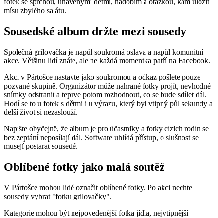
fotek se sprchou, unavenými dětmi, nádobím a otázkou, kam uložit
mísu zbylého salátu.
Sousedské album držte mezi sousedy
Společná grilovačka je napůl soukromá oslava a napůl komunitní
akce. Většinu lidí znáte, ale ne každá momentka patří na Facebook.
Akci v Pártošce nastavte jako soukromou a odkaz pošlete pouze
pozvané skupině. Organizátor může nahrané fotky projít, nevhodné
snímky odstranit a teprve potom rozhodnout, co se bude sdílet dál.
Hodí se to u fotek s dětmi i u výrazu, který byl vtipný půl sekundy a
delší život si nezaslouží.
Napište obyčejně, že album je pro účastníky a fotky cizích rodin se
bez zeptání neposílají dál. Software uhlídá přístup, o slušnost se
musejí postarat sousedé.
Oblíbené fotky jako malá soutěž
V Pártošce mohou lidé označit oblíbené fotky. Po akci nechte
sousedy vybrat "fotku grilovačky".
Kategorie mohou být nejpovedenější fotka jídla, nejvtipnější