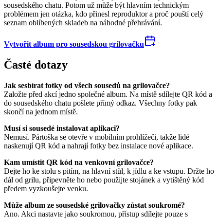
sousedského chatu. Potom už může být hlavním technickým
problémem jen otázka, kdo přinesl reproduktor a proč pouští celý
seznam oblíbených skladeb na náhodné přehrávání.
Vytvořit album pro sousedskou grilovačku
Časté dotazy
Jak sesbírat fotky od všech sousedů na grilovačce?
Založte před akcí jedno společné album. Na místě sdílejte QR kód a
do sousedského chatu pošlete přímý odkaz. Všechny fotky pak
skončí na jednom místě.
Musí si sousedé instalovat aplikaci?
Nemusí. Pártoška se otevře v mobilním prohlížeči, takže lidé
naskenují QR kód a nahrají fotky bez instalace nové aplikace.
Kam umístit QR kód na venkovní grilovačce?
Dejte ho ke stolu s pitím, na hlavní stůl, k jídlu a ke vstupu. Držte ho
dál od grilu, připevněte ho nebo použijte stojánek a vytištěný kód
předem vyzkoušejte venku.
Může album ze sousedské grilovačky zůstat soukromé?
Ano. Akci nastavte jako soukromou, přístup sdílejte pouze s