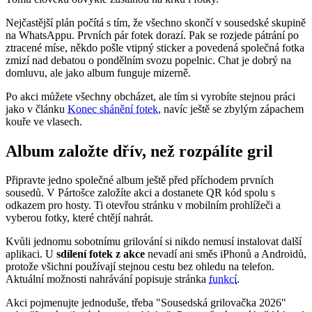
Nejčastější plán počítá s tím, že všechno skončí v sousedské skupině
na WhatsAppu. Prvních pár fotek dorazí. Pak se rozjede pátrání po
ztracené míse, někdo pošle vtipný sticker a povedená společná fotka
zmizí nad debatou o pondělním svozu popelnic. Chat je dobrý na
domluvu, ale jako album funguje mizerně.
Po akci můžete všechny obcházet, ale tím si vyrobíte stejnou práci
jako v článku
Konec shánění fotek
, navíc ještě se zbylým zápachem
kouře ve vlasech.
Album založte dřív, než rozpálíte gril
Připravte jedno společné album ještě před příchodem prvních
sousedů. V Pártošce založíte akci a dostanete QR kód spolu s
odkazem pro hosty. Ti otevřou stránku v mobilním prohlížeči a
vyberou fotky, které chtějí nahrát.
Kvůli jednomu sobotnímu grilování si nikdo nemusí instalovat další
aplikaci. U
sdílení fotek z akce
nevadí ani směs iPhonů a Androidů,
protože všichni používají stejnou cestu bez ohledu na telefon.
Aktuální možnosti nahrávání popisuje stránka
funkcí
.
Akci pojmenujte jednoduše, třeba "Sousedská grilovačka 2026"