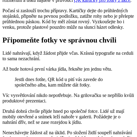
rozměrům a tisku najdete v průvodci
QR kartičky pro fotky z akce
.
Počasí si zaslouží trochu přípravy. Kartičky dejte do průhledných
stojánků, připněte na pevnou podložku, zatižte rohy nebo je přelepte
průhlednou páskou. Kód by měl zůstat rovný. Vyzkoušejte ho i
venku, protože plastové pouzdro může na slunci házet odlesky.
Připomeňte fotky ve správnou chvíli
Lidé nahrávají, když žádost přijde včas. Krásná typografie na ceduli
to sama nezachrání.
Až bude hotová první várka jídla, řekněte jen jednu větu.
Jestli dnes fotíte, QR kód u pití vás zavede do
společného alba, kam můžete dát fotky.
Víc vysvětlování nikdo nepotřebuje. Na grilovačku se nepřišlo kvůli
produktové prezentaci.
Druhá dobrá chvíle přijde hned po společné fotce. Lidé už mají
mobily otevřené a snímek leží nahoře v galerii. Požádejte je o
nahrání dřív, než se zase rozejdou k jídlu.
Nenechávejte žádost až na úklid. Po složení židlí soupeří nahrávání