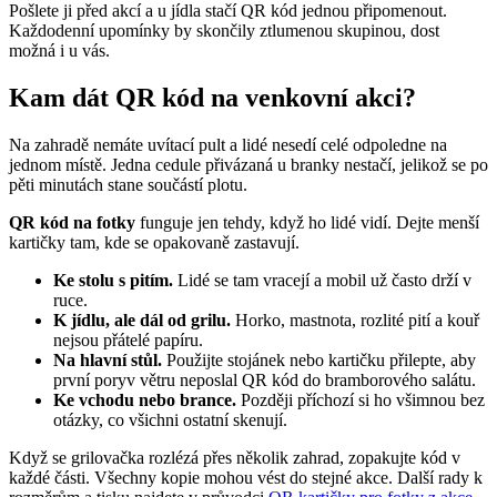
Pošlete ji před akcí a u jídla stačí QR kód jednou připomenout.
Každodenní upomínky by skončily ztlumenou skupinou, dost
možná i u vás.
Kam dát QR kód na venkovní akci?
Na zahradě nemáte uvítací pult a lidé nesedí celé odpoledne na
jednom místě. Jedna cedule přivázaná u branky nestačí, jelikož se po
pěti minutách stane součástí plotu.
QR kód na fotky
funguje jen tehdy, když ho lidé vidí. Dejte menší
kartičky tam, kde se opakovaně zastavují.
Ke stolu s pitím.
Lidé se tam vracejí a mobil už často drží v
ruce.
K jídlu, ale dál od grilu.
Horko, mastnota, rozlité pití a kouř
nejsou přátelé papíru.
Na hlavní stůl.
Použijte stojánek nebo kartičku přilepte, aby
první poryv větru neposlal QR kód do bramborového salátu.
Ke vchodu nebo brance.
Později příchozí si ho všimnou bez
otázky, co všichni ostatní skenují.
Když se grilovačka rozlézá přes několik zahrad, zopakujte kód v
každé části. Všechny kopie mohou vést do stejné akce. Další rady k