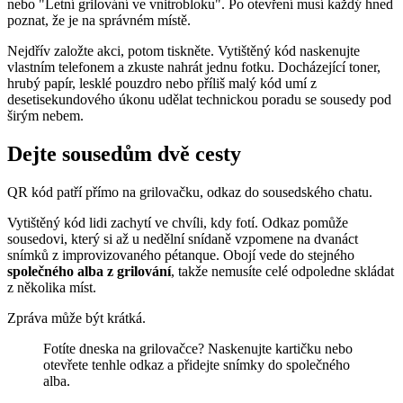
nebo "Letní grilování ve vnitrobloku". Po otevření musí každý hned
poznat, že je na správném místě.
Nejdřív založte akci, potom tiskněte. Vytištěný kód naskenujte
vlastním telefonem a zkuste nahrát jednu fotku. Docházející toner,
hrubý papír, lesklé pouzdro nebo příliš malý kód umí z
desetisekundového úkonu udělat technickou poradu se sousedy pod
širým nebem.
Dejte sousedům dvě cesty
QR kód patří přímo na grilovačku, odkaz do sousedského chatu.
Vytištěný kód lidi zachytí ve chvíli, kdy fotí. Odkaz pomůže
sousedovi, který si až u nedělní snídaně vzpomene na dvanáct
snímků z improvizovaného pétanque. Obojí vede do stejného
společného alba z grilování
, takže nemusíte celé odpoledne skládat
z několika míst.
Zpráva může být krátká.
Fotíte dneska na grilovačce? Naskenujte kartičku nebo
otevřete tenhle odkaz a přidejte snímky do společného
alba.